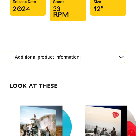
Release Date
Speed
Size
2024
33
12"
RPM
Additional product information:
LOOK AT THESE