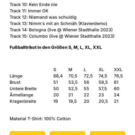
Track 10: Kein Ende nie
Track 11: Immer OK
Track 12: Niemand was schuldig
Track 13: Nimm's mit an Schmäh (Klavierdemo)
Track 14: Bologna (live @ Wiener Stadthalle 2023)
Track 15: Columbo (live @ Wiener Stadthalle 2023)
Fußballtrikot in den Größen S, M, L, XL, XXL
S
M
L
XL
XXL
Länge
68,4
70,5
72,5
74,5
76,5
Brust
51
53,5
56
58,5
61
Untere Breite
50
52,5
55
57,5
60
Ärmellange
20
21
22
23
24
Kragenbreite
19
19,5
20
20,5
21
Material T-Shirt: 100% Cotton