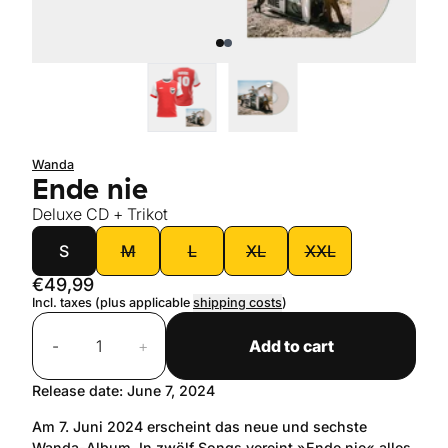
Wanda
Ende nie
Deluxe CD + Trikot
size
S
M
L
XL
XXL
€49,99
Incl. taxes (plus applicable
shipping costs
)
Quantity
-
+
Add to cart
Release date: June 7, 2024
Am 7. Juni 2024 erscheint das neue und sechste
Wanda-Album. In zwölf Songs vereint »Ende nie« alles,