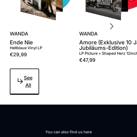
Scroll right
WANDA
WANDA
Ende Nie
Amore (Exklusive 10 J
Jubiläums-Edition)
Hellblaue Vinyl LP
LP Picture + Shaped Herz 12inc
€29,99
€47,99
See
All
You can also find us here